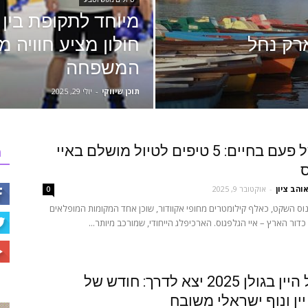
מיוחד לתקופת בין 
רק נחל
חולון מציע חוויה 
המשפחה
תוכן שיווקי
-
יולי 29, 2025
חוויה של פעם בחיים: 5 טיפים לטיול מושלם באיי
ר
ס
והב ציון
-
אוקטובר 9, 2025
0
נוס השקט, כאלף קילומטרים מחופי אקוודור, שוכן אחד המקומות המופלאים
כדור הארץ – איי הגלפגוס. הארכיפלג הייחודי, שמורכב מיותר...
פסטיבל היין בגולן 2025 יצא לדרך: חודש של
יין ונוף ישראלי משובח