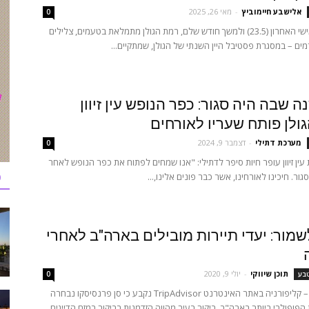
‫אלישבע חיימוביץ
-
מאי 26, 2025
0
החל מיום חמישי האחרון (23.5) ולמשך חודש שלם, רמת הגולן מתמלאת בטעמים, צלילים
מים – במסגרת פסטיבל היין השנתי של הגולן, שמתקיים...
ה שבה היה סגור: כפר הנופש עין זיוון
גולן פותח שעריו לאורחים
מערכת דתילי
-
דצמבר 9, 2024
0
 עין זיוון עופר חיות סיפר לדתילי: "אנו שמחים לפתוח את כפר הנופש לאחר
כ
ור. חיכינו לאורחינו, אשר כבר פונים אלינו,...
לשמור: יעדי תיירות מובילים בארה"ב לאחרי
תוכן שיווקי
-
יולי 9, 2020
טבע
0
סן פרנסיסקו – קליפורניה באתר האינטרנט TripAdvisor נקבע כי סן פרנסיסקו נבחרה
 הפופולרי ביותר בארה"ב. ביקור בעיר מהווה הזדמנות בביקור במזח הדייגים