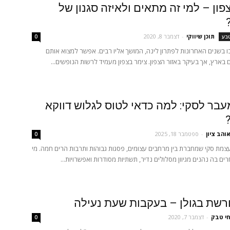
פון – למי זה מתאים ולאיזה סגנון של
תוכן שיווקי
-
דצמבר 8, 2020
טבע
0
 בשנים האחרונות לפתרון לינה, המושך אליו רבים. אפשר למצוא אותם
 בארץ, אך בעיקר באזור הצפון. צימר בצפון מעמיד לרשות הנופשים...
בר לסקי: למה כדאי לטוס לגלוש דווקא
והב ציון
-
ספטמבר 18, 2025
0
מת סקי שמחברת בין מרחבים עצומים, פסגות גבוהות ותרבות הרים חמה. מי
ים בה נהנים מגיוון מסלולים נדיר, תשתיות מסודרות ואפשרויות...
ורשת בגולן – בעקבות שעת נעילה
חי טבק
-
דצמבר 7, 2020
0