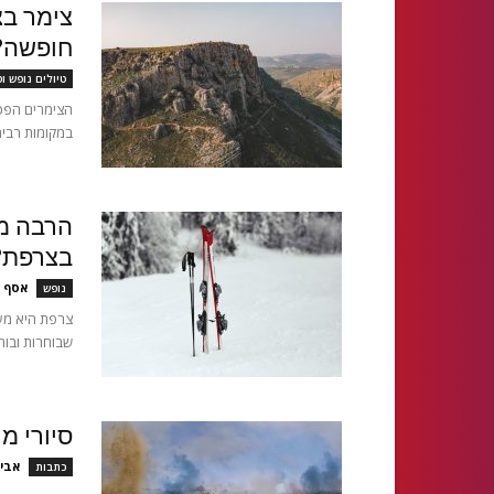
צימר בצ
חופשה?
טיולים נופש ו
הצימרים הפכו
במקומות רבים
הרבה מע
בצרפת?
אסף א
נופש
צרפת היא מעצ
שבוחרות ובוחר
סיורי מ
אבי
כתבות