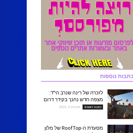
תבות נוספות
לזכרה של רינה שנרב הי"ד:
מצפה חדש נחנך בקידר דרום
אוגוסט 5, 2026
כתבה ראשית
מסעדת ה-RoofTop של מלון