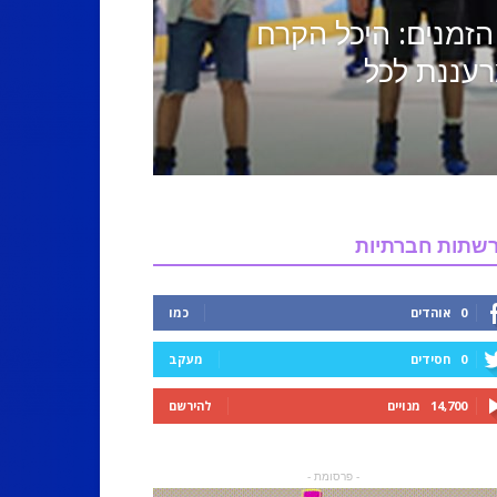
הזמנים: היכל הקרח
מרעננת לכל
שתות חברתיות
0
אוהדים
כמו
0
חסידים
מעקב
14,700
מנויים
להירשם
- פרסומת -