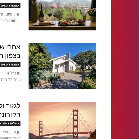
כתבה ראשית
וריחות של כר
אחרי שנ
בצפון ה
כתבה ראשית
מנכ"ל תיירות
שנה בה היה סג
לגזור ו
הקורונה
טיולים נופש ו
ביעד התיירות