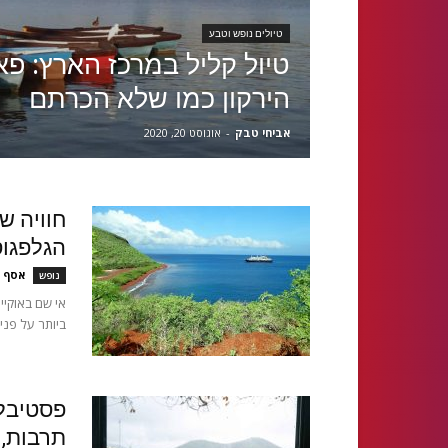
טיולים נופש וטבע
טיול קליל במרכז הארץ: פא
הירקון כמו שלא הכרתם
אביחי טבק
-
אוגוסט 20, 2020
הגלפגו
אסף א
נופש
אי שם באוקיי
ביותר על פני 
תרבות, 