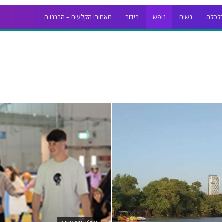
לכלה
נשים
נופש
בידור
מאחורי הקלעים – הברנז'ה
טיולים נופש וטבע