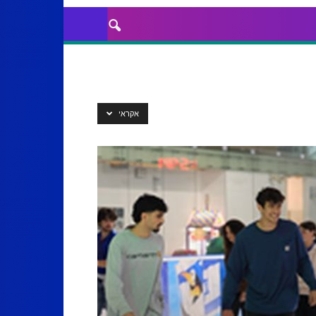
אקראי