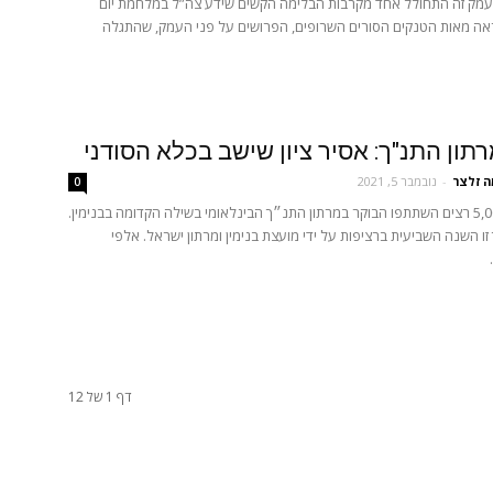
מק זה התחולל אחד מקרבות הבלימה הקשים שידע צה”ל במלחמת יום
ראה מאות הטנקים הסורים השרופים, הפרושים על פני העמק, שהתגלה
תון התנ"ך: אסיר ציון שישב בכלא הסודני
ה זלצר
-
נובמבר 5, 2021
0
למעלה מ-5,000 רצים השתתפו הבוקר במרתון התנ״ך הבינלאומי בשילה הקדומה בבנימין.
זו השנה השביעית ברציפות על ידי מועצת בנימין ומרתון ישראל. אלפי
דף 1 של 12