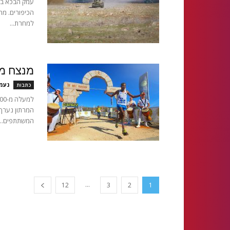
עמק הבכא בע
הכיפורים. מ
למחרת...
מנצח מר
נעמ
כתבות
המרתון נערך 
המשתתפים...
...
12
3
2
1