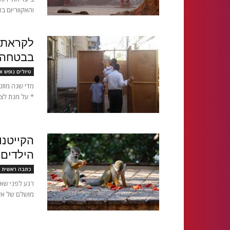
והאקווריום באז
לקראת ח
בבטחה
טיולים נופש ו
מדי שנה מוזנ
* על מנת לצמ
הקייטנו
הילדים 
כתבה ראשית
רגע לפני שאת
מושלם של אקש