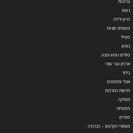
צרכנות
נשים
הריון ולידה
משפחה וזוגיות
סטייל
נופש
טיולים נופש וטבע
ארכיון ענר עוזרי
בידור
אוכל ומתכונים
חדשות התרבות
מוסיקה
מסעדות
ספרים
מאחורי הקלעים – הברנז'ה