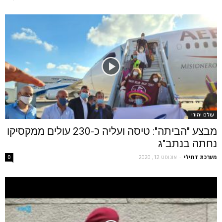
עולם יהודי
מבצע "הביתה": טיסה ועליה כ-230 עולים ממקסיקו
נחתה בנתב"ג
מערכת דתילי
-
אוגוסט 12, 2020
0