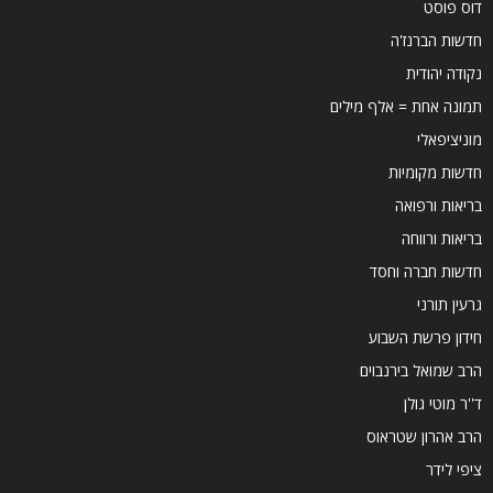
דוס פוסט
חדשות הברנז'ה
נקודה יהודית
תמונה אחת = אלף מילים
מוניציפאלי
חדשות מקומיות
בריאות ורפואה
בריאות ורווחה
חדשות חברה וחסד
גרעין תורני
חידון פרשת השבוע
הרב שמואל בירנבוים
ד''ר מוטי גולן
הרב אהרון שטראוס
ציפי לידר