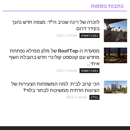
כתבות נוספות
לזכרה של רינה שנרב הי"ד: מצפה חדש נחנך
בקידר דרום
אוגוסט 5, 2026
כתבה ראשית
מסעדת ה-RoofTop של מלון ממילא נפתחת
מחדש עם קונספט קולינרי חדש בהובלת השף
איתי...
אוגוסט 5, 2026
כתבה ראשית
הכי קרוב לבית: למה המשפחות הצעירות של
הציונות הדתית ממשיכות לבחור בלוד?
אוגוסט 5, 2026
נדל''ן