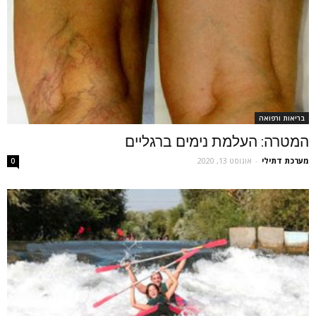
בריאות ורפואה
המטרה: העלמת נימים ברגליים
מערכת דתילי
-
אוגוסט 13, 2020
0