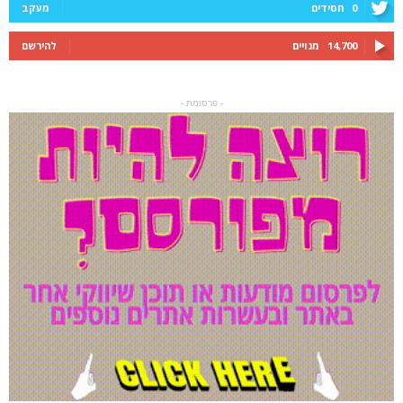
0
חסידים
מעקב
14,700
מנויים
להירשם
- פרסומת -