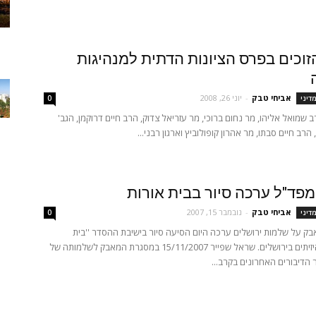
זוכים בפרס הציונות הדתית למנהיגות
אביחי טבק
-
יוני 26, 2008
מדיני
0
 שמואל אליהו, מר נחום ברוכי, מר עזריאל צדוק, הרב חיים דרוקמן, הגב'
 הרב חיים סבתו, מר אהרון קופולוביץ וארגון רבני...
פד"ל ערכה סיור בבית אורות
אביחי טבק
-
נובמבר 15, 2007
מדיני
0
 על שלמות ירושלים ערכה היום הסיעה סיור בישיבת ההסדר ''בית
אורות''בהר היזיתים בירושלים. שראל שפייר 15/11/2007 במסגרת המאבק לשלמותה של
 הדיבורים האחרונים בקרב...