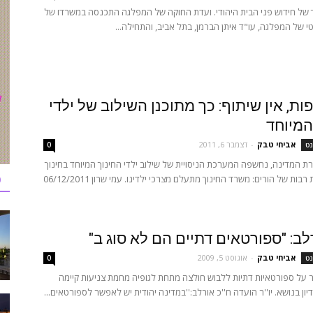
של חידוש פני הבית היהודי. ועדת החוקה של המפלגה התכנסה במשרדו של
 של המפלגה, עו"ד איתן הברמן, בתל אביב, והתחילה...
פות, אין שיתוף: כך מתוכנן השילוב של ילדי
המיוחד
אביחי טבק
-
דצמבר 6, 2011
נט
0
רת המדינה, נחשפה המערכת הניסויית של שילוב ילדי החינוך המיוחד בחינוך
כ
הרגיל. תלונות רבות של הורים: משרד החינוך מתעלם מצרכי ילדינו. עמי שרון 06/12/2011
לב: "ספורטאים דתיים הם לא סוג ב"
אביחי טבק
-
אוגוסט 5, 2009
נט
0
 על ספורטאיות דתיות ללבוש חולצה מתחת לגופיה מחמת צניעות קיימה
יון בנושא. יו''ר הועדה ח''כ אורלב:''במדינה יהודית יש לאפשר לספורטאים...