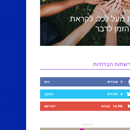
 מעל לכל: לקראת
הזמן לדבר
שתות חברתיות
0
אוהדים
כמו
0
חסידים
מעקב
14,700
מנויים
להירשם
- פרסומת -