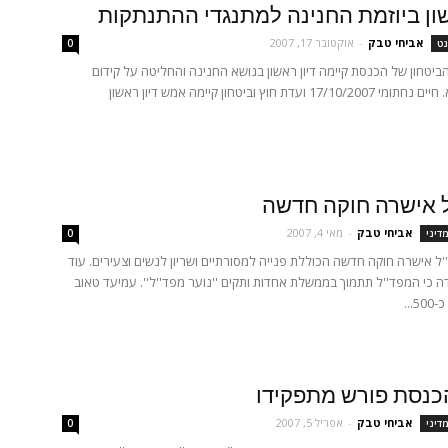
שון ביוזמת החנינה למתנגדי ההתנתקות
אביחי טבק
-
אוקטובר 17, 2007
נט
0
הביטחון של הכנסת קיימה דיון ראשון בנושא החנינה והחליטה על קידום
חקיקה בנושא. חיים נחתומי 17/10/2007 ועדת חוץ וביטחון קיימה אמש דיון ראשון
 אישרה חוקה חדשה
אביחי טבק
-
מאי 4, 2007
מדיני
0
'ל אישרה חוקה חדשה הכוללת פנייה למסורתיים ושריון לנשים וצעירים. עוד
ה כי המפד''ל תתמוך בממשלת אחדות ותקים ''נוער מפד''ל''. עמיעד טאוב
כנסת פורש מתפקידו
אביחי טבק
-
אפריל 5, 2007
מדיני
0