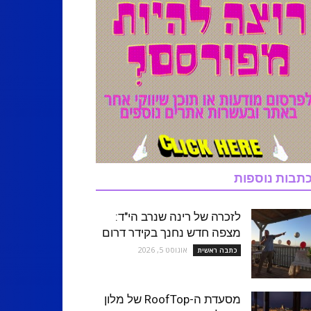
תבות נוספות
לזכרה של רינה שנרב הי"ד:
מצפה חדש נחנך בקידר דרום
אוגוסט 5, 2026
כתבה ראשית
מסעדת ה-RoofTop של מלון