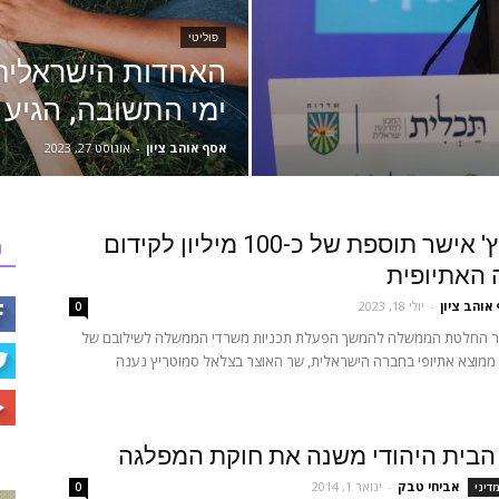
פוליטי
האחדות הישראלית
ימי התשובה, הגיע 
אסף אוהב ציון
-
אוגוסט 27, 2023
סמוטריץ' אישר תוספת של כ-100 מיליון לקידום
ר
 האתיופית
אוהב ציון
-
יולי 18, 2023
0
ר החלטת הממשלה להמשך הפעלת תכניות משרדי הממשלה לשילובם של
 ממוצא אתיופי בחברה הישראלית, שר האוצר בצלאל סמוטריץ נענה
הבית היהודי משנה את חוקת המפלגה
אביחי טבק
-
ינואר 1, 2014
מדיני
0