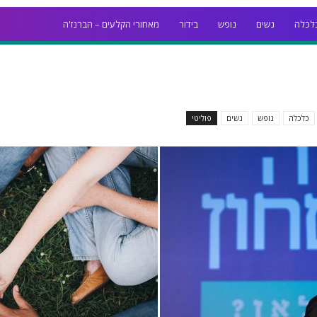
לכלה
נשים
נופש
בידור
מאחורי הקלעים – הברנז'ה
כלכלה
נופש
נשים
פוליטי