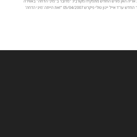
אריה האן פורש החודש מתפקידו מקורביו: "מדובר ב''מיני הדחה'' באווירה
טובה" המזכיר החדש עו''ד אייל יינון טולי פיקרש 05/04/2007 "זאת הייתה 'מיני הדחה'