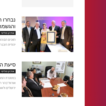
נבחרו ה
והגשמה
ארכיון פוליטי 
הזוכים הם:הרב
יהודית היבנר,
סיעת המ
ארכיון פוליטי 
במסגרת המאבק
ירושלים ולאור