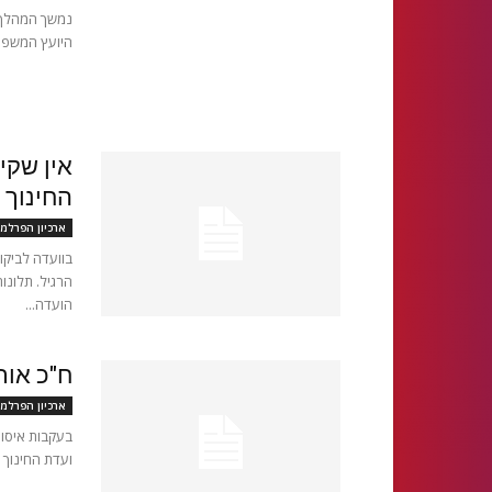
נמשך המהלך 
היועץ המשפטי
אין שקי
החינוך 
ארכיון הפרלמ
בוועדה לביקו
הועדה...
ח"כ אור
ארכיון הפרלמ
בעקבות איסור
ועדת החינוך ד