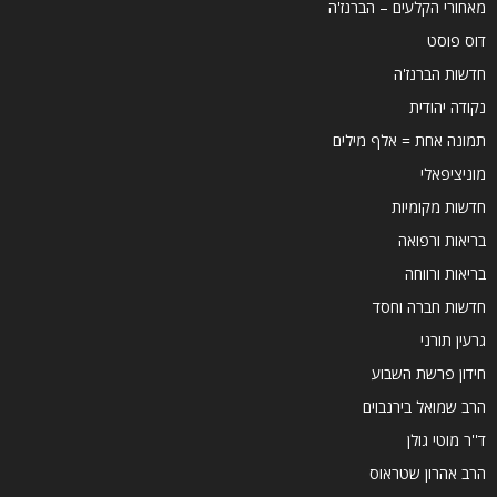
מאחורי הקלעים – הברנז'ה
דוס פוסט
חדשות הברנז'ה
נקודה יהודית
תמונה אחת = אלף מילים
מוניציפאלי
חדשות מקומיות
בריאות ורפואה
בריאות ורווחה
חדשות חברה וחסד
גרעין תורני
חידון פרשת השבוע
הרב שמואל בירנבוים
ד''ר מוטי גולן
הרב אהרון שטראוס