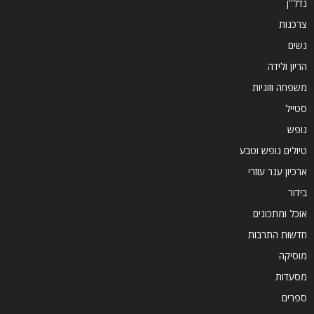
נדל''ן
צרכנות
נשים
הריון ולידה
משפחה וזוגיות
סטייל
נופש
טיולים נופש וטבע
ארכיון ענר עוזרי
בידור
אוכל ומתכונים
חדשות התרבות
מוסיקה
מסעדות
ספרים