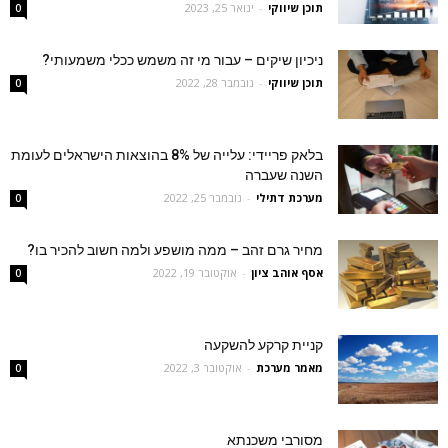
תוכן שיווקי
-
ינואר 25, 2023
0
ניכיון שיקים – עבור מי זה משמש ככלי משמעותי?
תוכן שיווקי
-
נובמבר 28, 2022
0
בלאק פריידי: עלייה של 8% בהוצאות הישראלים לעומת
השנה שעברה
מערכת דתילי
-
נובמבר 25, 2022
0
מחיר גרם זהב – ממה מושפע ולמה חשוב להכיר בו?
אסף אוהב ציון
-
אוקטובר 19, 2022
0
קניית קרקע להשקעה
מאמר מערכת
-
אוקטובר 3, 2022
0
מסורבי משכנתא