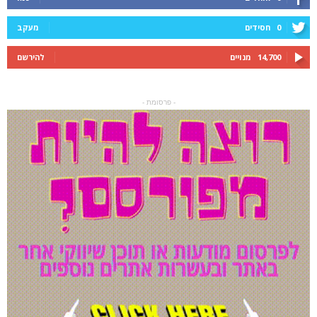
0
חסידים
מעקב
14,700
מנויים
להירשם
- פרסומת -