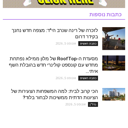
כתבות נוספות
לזכרה של רינה שנרב הי"ד: מצפה חדש נחנך
בקידר דרום
אוגוסט 5, 2026
כתבה ראשית
מסעדת ה-RoofTop של מלון ממילא נפתחת
מחדש עם קונספט קולינרי חדש בהובלת השף
איתי...
אוגוסט 5, 2026
כתבה ראשית
הכי קרוב לבית: למה המשפחות הצעירות של
הציונות הדתית ממשיכות לבחור בלוד?
אוגוסט 5, 2026
נדל''ן