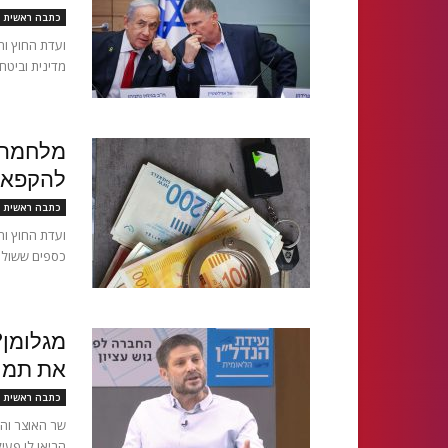
כתבה ראשית
ועדת החוץ וה
מדינית וביטח
מלחמה 
להקפאת
כתבה ראשית
ועדת החוץ וה
כספים ששולמו
מגלומן?
את תמונ
כתבה ראשית
שר האוצר וה
הביאו לו פעי