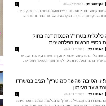
אסף אוהב ציון
-
ספטמבר 22, 2024
0
ביטחון קיימה היום דיון חסוי, שבו ראש הממשלה בנימין נתניהו סיפק סקירה
ונית מעמיקה, תוך התמקדות בעיקר באיום האיראני ובחזיתות השונות,...
כלכלית בטרור? הכנסת דנה בחוק
 כספי הרשות הפלסטינית
מערכת דתילי
-
ספטמבר 11, 2024
0
ביטחון של הכנסת קיימה השבוע דיון מקיף בהצעות חוק שעניינן הקפאת
כ
 על ידי הרשות הפלסטינית בזיקה לטרור, מתוך הכספים המועברים...
! זו הסיבה שהשר סמוטריץ׳ הציב במשרדו
ת שער העיתון
מערכת דתילי
-
ספטמבר 11, 2024
0
שר במשרד הביטחון בצלאל סמוטריץ׳ הציב בלשכתו תמונה ממוסגרת אותה
לים מצעירי מפלגת הציונות הדתית, כאשר בתמונה נראית כתבה בעיתון...