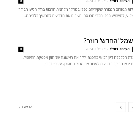
מערכת דתילי
-
אפריל 1, 2024
0
ת מפורום הגבורה שיקיריהם נפלו במהלך מלחמת חרבות ברזל הגיעו הבוקר
 שבוע, להשמיע בפני חברי הכנסת והשרים את הדרישה להמשיך בלחימה....
מל 'החדש' חוזר?
מערכת דתילי
-
אפריל 1, 2024
0
עדת הכלכלה דיון רביעי בהכנתו לקריאה ראשונה של חוק אספקת החשמל.
 יצאו הבוקר בדרישה לעצור את החוק המסוכן. על פי דברי...
דף 4 של 20