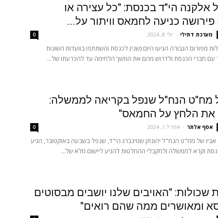
ל אלקנה הי"ד בכנסת: "כל עצירה או
ירושה כניעה לחמאס וויתור על...
מערכת דתילי
-
יולי 8, 2024
0
ת מפורום הגבורה הגיעו היום (שני) לכנסת והשתתפו בוועדות השונות
עם חברי הכנסת ולדרוש מהם את המשך הלחימה עד להכרעתו של...
 מח"ט הנח"ל שנפל בקריאה לממשלה:
 את הלחץ על החמאס"
אסף אלתר
-
אפריל 1, 2024
0
 אביו של מח"ט הנח"ל יהונתן שטינברג הי"ד, שנפל בשבעה באוקטובר, הגיע
כנסת וקרא לממשלה ולמקבלי ההחלטות להגיע ליישום מלא של...
שכולות: "האויבים שלנו יושבים מבסוטים
א ומאושרים ממה שהם רואים"