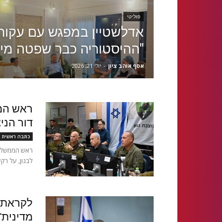
פוליטי
אדלשטיין במפגש עם עקורי
"ההיסטוריה כבר שפטה מי 
אסף אוהב ציון
-
יולי 21, 2026
ראש הממ
דור הני
כתבה ראשית
לבנון, על רק
לקראת מ
מדינית־