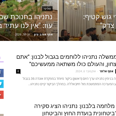
פוליטי
 גוש קטיף:
נתניהו בחנוכת שכ
צדק"
עוז: "אין לנו עתיד 
אסף אוהב ציון
-
יוני 18, 2026
שלה נתניהו ללוחמים בגבול לבנון: "אתם
ר
צחון, והעולם כולו משתאה ממעשיכם"
אסף אלתר
-
אוקטובר 6, 2024
0
ראש הממשלה בנימין נתניהו ערך היום (ראשון) ביקור מיוחד במפקדת אוגדה 36 בגבול
ע המערכה המתמשכת מול חיזבאללה. במהלך הביקור קיים נתניהו...
לחמה בלבנון: נתניהו הציג סקירה
ביטחונית בועדת החוץ והביטחון