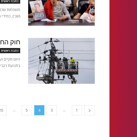
כתבה ראשית
משפחות שכולו
(שני), כמידי
חוק החש
כתבה ראשית
היום תקיים ו
בתנועת רגבים
...
...
20
5
4
3
1