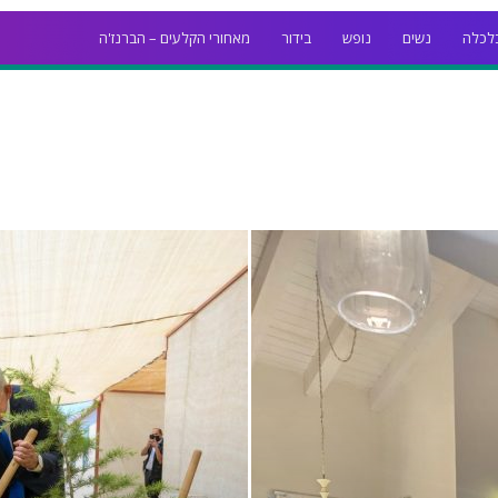
לכלה
נשים
נופש
בידור
מאחורי הקלעים – הברנז'ה