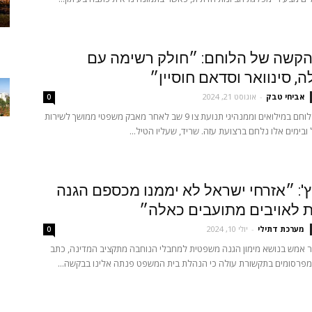
הקשה של הלוחם: ״חולק רשימה עם
, סינוואר וסדאם חוסיין״
אביחי טבק
-
אוגוסט 21, 2024
0
שלמה שריד, לוחם במילואים וממנהיגי תנועת צו 9 שב לאחר מאבק משפטי ממושך לשירות
ובימים אלו נלחם ברצועת עזה. שריד, שעליו הטיל...
': ״אזרחי ישראל לא יממנו מכספם הגנה
 לאויבים מתועבים כאלה״
מערכת דתילי
-
יולי 10, 2024
0
 אמש בנושא מימון הגנה משפטית למחבלי הנוחבה מתקציב המדינה, כתב
מפרסומים בתקשורת עולה כי הנהלת בית המשפט פנתה אלינו בבקשה...