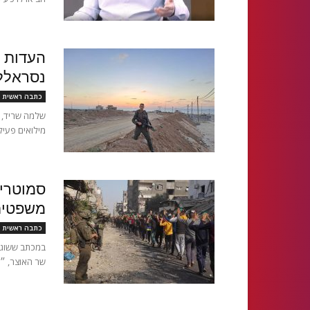
העדות 
נסראללה
כתבה ראשית
מילואים פעיל 
סמוטריץ
משפטית
כתבה ראשית
במכתב ששוגר
שר האוצר, ״