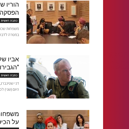
הוריו ש
הפסקה פ
כתבה ראשית
משפחות שכולו
במטרה לדבר 
אביו של
"הגבירו
כתבה ראשית
דני שטינברג,
היום (שני) ל
משפחות 
על הכיס