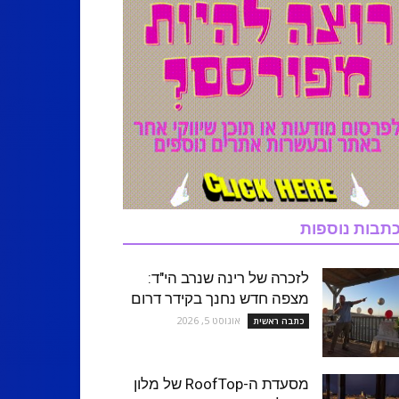
תבות נוספות
לזכרה של רינה שנרב הי"ד:
מצפה חדש נחנך בקידר דרום
אוגוסט 5, 2026
כתבה ראשית
מסעדת ה-RoofTop של מלון