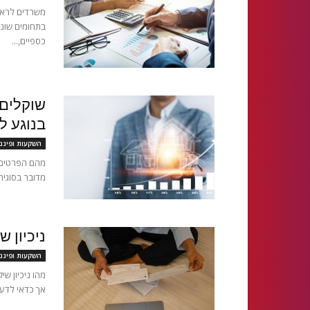
משרדים לראיי
בתחומים שוני
כספיים,...
שוקלים 
בנוגע ל
השקעות ופיננ
מהם הפרטים ה
מדובר בסוגיה
ניכיון 
השקעות ופיננ
מהו ניכיון ש
אך כדאי לדעת כ