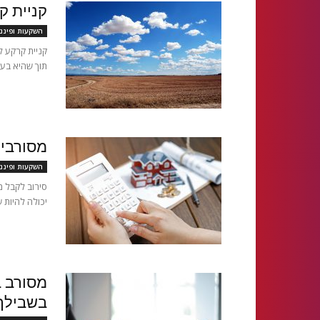
קניית 
השקעות ופיננ
קניית קרקע ל
תוך שהיא בעל
מסורבי
השקעות ופיננ
סירוב לקבל מ
יכולה להיות ש
מסורב ב
בשבילך