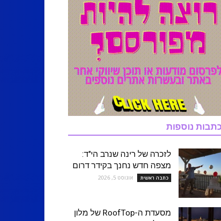
תבות נוספות
לזכרה של רינה שנרב הי"ד:
מצפה חדש נחנך בקידר דרום
אוגוסט 5, 2026
כתבה ראשית
מסעדת ה-RoofTop של מלון