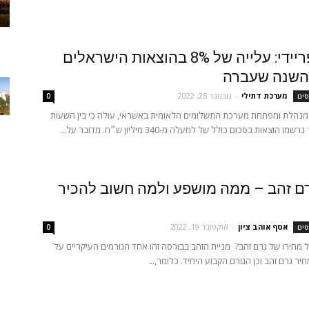
בלאק פריידי: עלייה של 8% בהוצאות הישראלים
השנה שעברה
מערכת דתילי
-
נובמבר 25, 2022
סים
0
 מנהלת ומפתחת מערכת התשלומים הלאומית באשראי, עולה כי בין השעות
ם זהב – ממה מושפע ולמה חשוב להכיר
אסף אוהב ציון
-
אוקטובר 19, 2022
סים
0
מחירו של גרם זהב? מניית הזהב בבורסה זהו אחד הגורמים העיקריים על
ר גרם זהב וכן הגורם הקבוע היחיד. כלומר,...