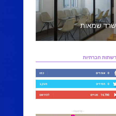
משרד שמאות
שתות חברתיות
0
אוהדים
כמו
0
חסידים
מעקב
14,700
מנויים
להירשם
- פרסומת -