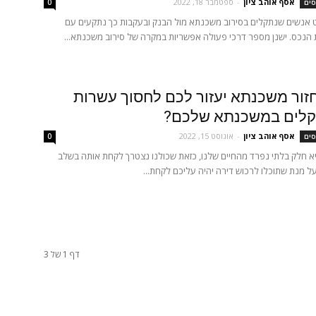
אסף אוהב ציון
-
ספטמבר 18, 2022
סים
0
 אנשים שנתקלים בסירוב משכנתא מול הבנק ובעקבות כך נתקעים עם
הנכס. ישנן מספר דרכי פעולה אפשריות במקרה של סירוב משכנתא...
זור משכנתא יעזור לכם לחסוך עשרות
קלים במשכנתא שלכם?
אסף אוהב ציון
-
אוגוסט 15, 2022
סים
0
 חלק בלתי נפרד מהחיים שלנו, כזאת שכולנו נצטרך לקחת אותה בשלב
על מנת שתוכלו לרכוש דירה יהיה עליכם לקחת...
דף 1 של 3