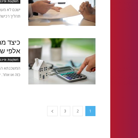
השקעות ופיננ
ישנם לא מעט
תהליך רכישת 
כיצד מח
אלפי ש
השקעות ופיננ
המשכנתא היא
כזה או אחר. 
3
2
1