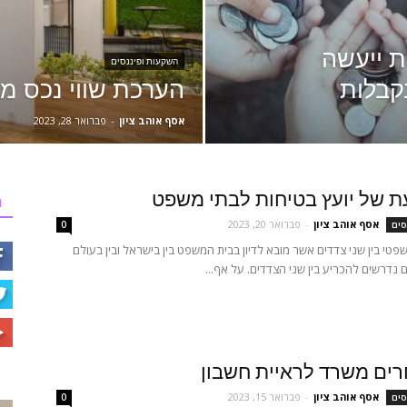
ת ייעשה
השקעות ופיננסים
קבלות
הערכת שווי נכס 
אסף אוהב ציון
-
פברואר 28, 2023
ת של יועץ בטיחות לבתי משפט
ר
אסף אוהב ציון
-
פברואר 20, 2023
סים
0
פטי בין שני צדדים אשר מובא לדיון בבית המשפט בין בישראל ובין בעולם
ם נדרשים להכריע בין שני הצדדים. על אף...
רים משרד לראיית חשבון
אסף אוהב ציון
-
פברואר 15, 2023
סים
0