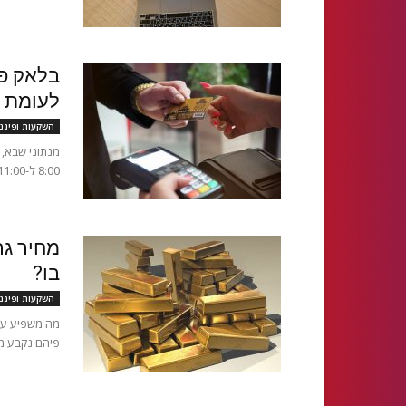
לעומת 
השקעות ופיננ
מנתוני שבא,
8:00 ל-11:00 נרשמו הוצאות בסכום כולל של למעלה מ-340 מיליון ש״ח. מדובר על...
מחיר גר
בו?
השקעות ופיננ
מה משפיע על 
פיהם נקבע מחי