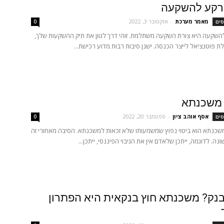
קרקע להשקעה
מאמר מערכת
-
אוקטובר 3, 2022
סים
0
השקעה היא צורת השקעה משתלמת. זוהי דרך לגוון את תיק ההשקעות שלך,
ת פוטנציאל לייצר הכנסה. ישנן סיבות רבות מדוע רכישת...
 משכנתא
אסף אוהב ציון
-
ספטמבר 20, 2022
סים
0
שכנתא הוא ביטוי נפוץ שמשמעותו שלא זכאות למשכנתא. הסיבה מאחורי זה
ונה. לדוגמה, ייתכן שלאדם אין את הגיבוי הפיננסי, ייתכן...
נק? משכנתא חוץ בנקאית היא הפתרון