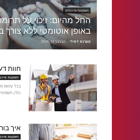
השקעות ופיננסים
החל מהיום: זיכוי על תרומו
באופן אוטומטי ללא צורך ב
מערכת דתילי
-
נובמבר 13, 2024
חוות דע
השקעות ופיננ
בכל עימות מש
כולו, השופטי
איך בוח
השקעות ופיננ