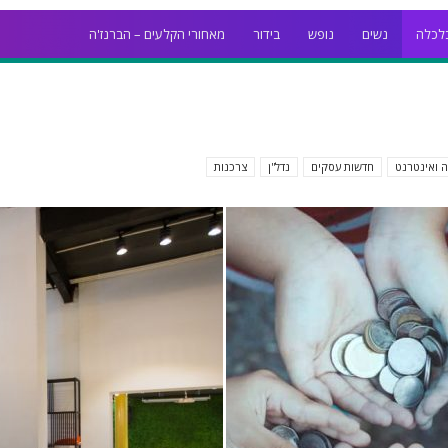
לכלה
נשים
נופש
בידור
מאחורי הקלעים – הברנז'ה
ה ואינטרנט
חדשות עסקים
נדל''ן
צרכנות