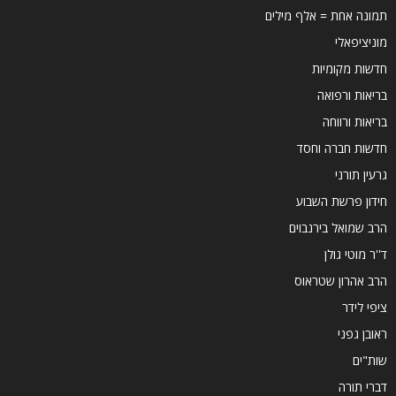
תמונה אחת = אלף מילים
מוניציפאלי
חדשות מקומיות
בריאות ורפואה
בריאות ורווחה
חדשות חברה וחסד
גרעין תורני
חידון פרשת השבוע
הרב שמואל בירנבוים
ד''ר מוטי גולן
הרב אהרון שטראוס
ציפי לידר
ראובן גפני
שות"ים
דברי תורה