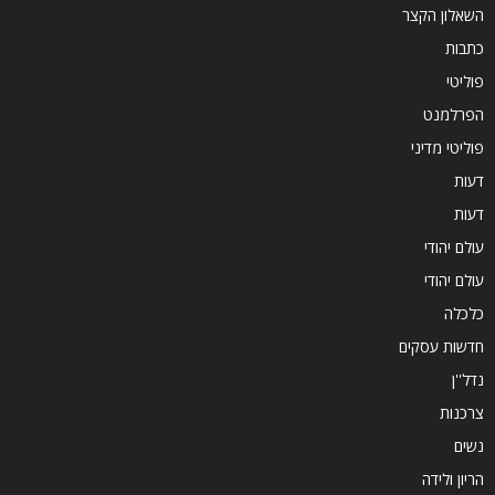
השאלון הקצר
כתבות
פוליטי
הפרלמנט
פוליטי מדיני
דעות
דעות
עולם יהודי
עולם יהודי
כלכלה
חדשות עסקים
נדל''ן
צרכנות
נשים
הריון ולידה