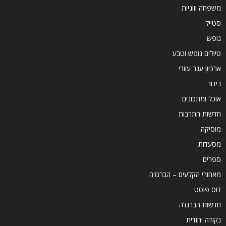
משפחה וזוגיות
סטייל
נופש
טיולים נופש וטבע
ארכיון ענר עוזרי
בידור
אוכל ומתכונים
חדשות התרבות
מוסיקה
מסעדות
ספרים
מאחורי הקלעים – הברנז'ה
דוס פוסט
חדשות הברנז'ה
נקודה יהודית