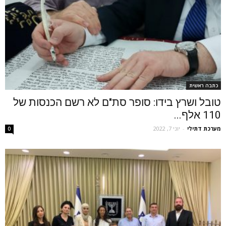
כתבה ראשית
טובל ושרץ בידו: סופר סת"ם לא רשם הכנסות של
110 אלף...
מערכת דתילי
-
יוני 7, 2022
0