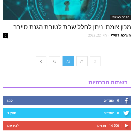
כתבה ראשית
מכון צומת: ניתן לחלל שבת לטובת הגנת סייבר
מערכת דתילי
-
מאי 22, 2022
0
73
72
71
רשתות חברתיות
0
אוהדים
כמו
0
חסידים
מעקב
14,700
מנויים
להירשם